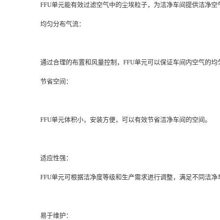
FFU单元能有效过滤空气中的尘埃粒子，为洁净车间提供洁净
均匀分布气流：
通过合理的布置和风量控制，FFU单元可以保证车间内空气的
节省空间：
FFU单元体积小，安装方便，可以有效节省洁净车间的空间。
适应性强：
FFU单元可根据洁净度等级和生产需求进行调整，满足不同洁净
易于维护：