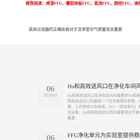
推荐阅读：
烤漆FFU
，
覆铝锌板FFU
，
直流FFU
，
群控FFU
，
液
高效过滤器的正确安装对于洁净室空气质量至关重要
ffu和高效送风口在净化车间
06
2026/01
​ffu和高效送风口在净化车间风量要求ffu
和高效送风口风量是一个至关重要的参数，f
度、工作效率以及能耗。FFU（层流单元
化设备，ffu和高效送风口的风量要求对于
量要...
FFU净化单元为实验室提供
06