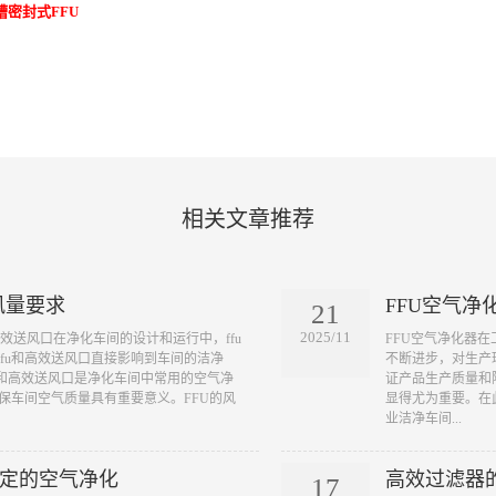
槽密封式FFU
相关文章推荐
风量要求
FFU空气
21
2025/11
和高效送风口在净化车间的设计和运行中，ffu
​FFU空气净化器
fu和高效送风口直接影响到车间的洁净
不断进步，对生产
）和高效送风口是净化车间中常用的空气净
证产品生产质量和
确保车间空气质量具有重要意义。FFU的风
显得尤为重要。在
业洁净车间...
稳定的空气净化
高效过滤器
17