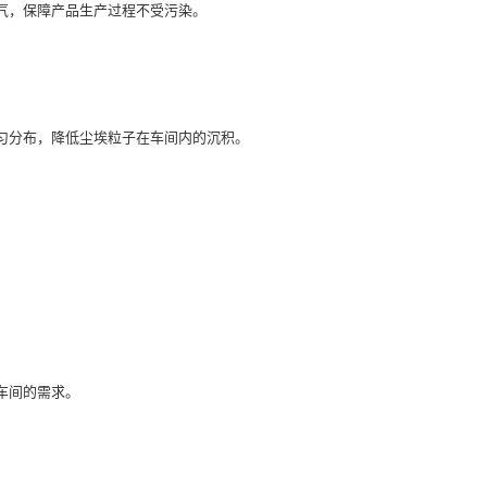
空气，保障产品生产过程不受污染。
均匀分布，降低尘埃粒子在车间内的沉积。
车间的需求。