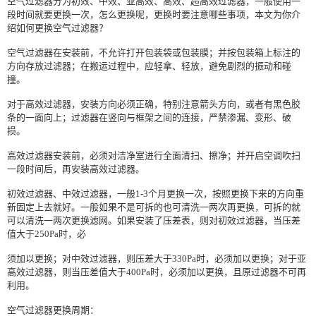
空气过滤器分为初效、中效、亚高效、高效、超
高效过滤器
，一般使用一
段时间就要更换一次，怎么更换呢，更换时要注意哪些事项，本文为你介
绍如何更换空气过滤器？
空气过滤器在安装前，不允许打开包装袋或包装膜；并按包装箱上标注的
方向存放过滤器；在搬运过程中，应轻拿、轻放，避免剧烈的振动和碰
撞。
对于高效过滤器，安装方向必须正确，特别注意箭头方向，或者有黑色胶
条的一面向上；过滤器在竖向与框架之间的连接，严禁渗漏、变形、破
损。
高效过滤器安装前，必须对洁净室进行全面清扫、擦净；并开启空调吹扫
一段时间后，再安装高效过滤器。
初效过滤器、中效过滤器，一般1-3个月更换一次，按照更换下来的方向重
新固定上去就好。一般如果不是可拆的也可清洗一两次再更换，可拆的就
可以清洗一两次更换滤网。如果安装了压差表，则对初效过滤器，当压差
值大于250Pa时，必
须加以更换；对中效过滤器，则压差大于330Pa时，必须加以更换；对于亚
高效过滤器，则当压差值大于400Pa时，必须加以更换，且原过滤器不可再
利用。
空气过滤器更换周期：