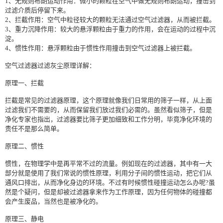
1、无规则布朗运动作用：微小的颗粒在空气中做无规则布朗运动，撞击到
过滤介质后停留下来。
2、拦截作用：空气中粒径较大的颗粒无法通过空气过滤器，从而被拦截。
3、重力沉降作用：较大的悬浮颗粒由于重力的作用，会在运动的过程中沉
淀。
4、惯性作用：悬浮颗粒由于惯性作用撞击到空气过滤器上被拦截。
空气过滤器过滤灰尘原理详解：
原理一、拦截
拦截是常见的过滤器原理，这个原理就像我们日常用的筛子一样，从上面
过滤我们不需要的，从而保留我们放过我们必需的。虽然看似筛子，但是
净化专家也指出，过滤器要比筛子更加细致和工作分明，毕竟净化环境的
责任不是那么简单。
原理二、惯性
惯性，在物理学中是再平常不过的流量。例如现在的过滤器，其中有一大
部分就是使用了我们常说的惯性原理，利用分子间的惯性运动，把它们从
通风口排出，从而净化身边的环境。不过有时候惯性碰撞运动怎么办呢?虽
然是个疑问，但是却被过滤器拿来作为工作原理，因为任何物体的碰撞都
会产生废品，当然也是被净化的。
原理三、静电