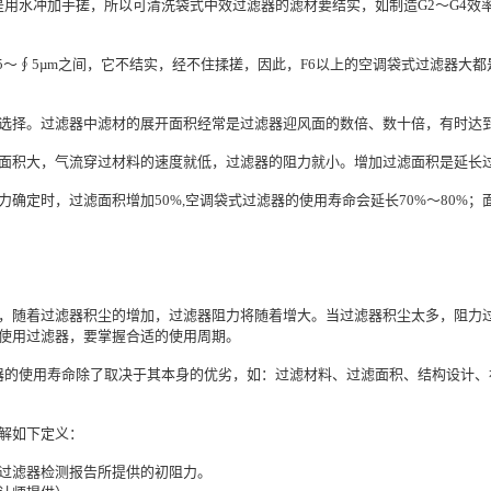
是用水冲加手搓，所以可清洗袋式中效过滤器的滤材要结实，如制造G2～G4
.5～∮5µm之间，它不结实，经不住揉搓，因此，F6以上的空调袋式过滤器
选择。过滤器中滤材的展开面积经常是过滤器迎风面的数倍、数十倍，有时达
面积大，气流穿过材料的速度就低，过滤器的阻力就小。增加过滤面积是延长
确定时，过滤面积增加50%,空调袋式过滤器的使用寿命会延长70%～80%
，随着过滤器积尘的增加，过滤器阻力将随着增大。当过滤器积尘太多，阻力
使用过滤器，要掌握合适的使用周期。
器的使用寿命除了取决于其本身的优劣，如：过滤材料、过滤面积、结构设计
了解如下定义：
或过滤器检测报告所提供的初阻力。