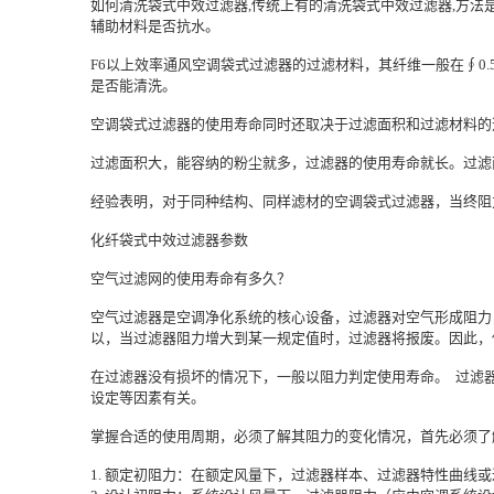
如何清洗袋式中效过滤器,传统上有的清洗袋式中效过滤器,方法
辅助材料是否抗水。
F6以上效率通风空调袋式过滤器的过滤材料，其纤维一般在∮0
是否能清洗。
空调袋式过滤器的使用寿命同时还取决于过滤面积和过滤材料的
过滤面积大，能容纳的粉尘就多，过滤器的使用寿命就长。过滤
经验表明，对于同种结构、同样滤材的空调袋式过滤器，当终阻力
化纤袋式中效过滤器参数
空气过滤网的使用寿命有多久？
空气过滤器是空调净化系统的核心设备，过滤器对空气形成阻力
以，当过滤器阻力增大到某一规定值时，过滤器将报废。因此，
在过滤器没有损坏的情况下，一般以阻力判定使用寿命。 过滤
设定等因素有关。
掌握合适的使用周期，必须了解其阻力的变化情况，首先必须
1. 额定初阻力：在额定风量下，过滤器样本、过滤器特性曲线