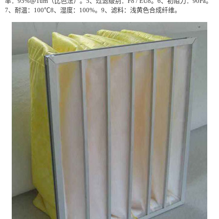
率：95%＠1um（比色法）。5、过滤级别：F8 / EU8。6、初阻力：90Pa。
7、耐温：100℃8、湿度：100%。9、滤料：浅黄色合成纤维。