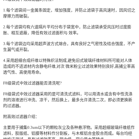
1.每个滤袋间一金属条固定，增加强度，并防止滤袋于高风速时，因风切之
摩擦力而破裂。
2.每个滤袋均有六道隔片平均分布于袋宽中，防止滤袋承受风压时过度膨
胀、相互遮蔽，降低有效过滤面积与 效率。
3.每个滤袋边均采用超声波方式熔合，具有良好之气密性及结合强度，不产
生漏气或开裂。
4.采用超细合成纤维以特殊织法制成,避免旧式玻璃纤维材料所可能对人体
造成的不适滤材内含静电纤维,对次 微米粉尘过滤效果特别良好,高捕尘率高
透气性、高使用寿命。
F8级袋式中效过滤器能否清洗呢?
F8级袋式中效过滤器采用的是可清洗式滤料，可以用清水或含有中性洗涤
剂的溶液进行冲洗、凉干，然后换上，最多允许清洗二次，即必须更换新
的过滤器。
附高效过滤器介绍：
主要用于捕集0.3um以下的颗粒灰尘及各种悬浮物。采用超细玻璃纤维纸作
滤料，胶版纸、铝膜等材料作分割板，与木框铝合金胶合而成。每台均经