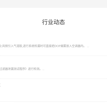
行业动态
上风侧引入气溶胶,进行系统检漏时可直接把DOP烟雾放入空调器内。 ...
过滤器泄漏测试程序》进行检测。...
性