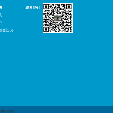
态
联系我们
态
识
滤器知识
086522号