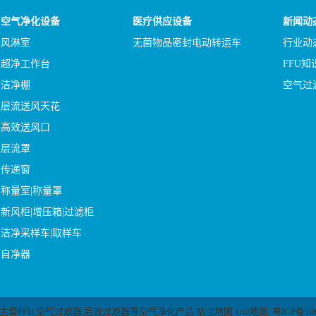
空气净化设备
医疗供应设备
新闻动
风淋室
无菌物品密封电动转运车
行业动
超净工作台
FFU知
洁净棚
空气过
层流送风天花
高效送风口
层流罩
传递窗
称量室|称量罩
新风柜|增压箱|过滤柜
洁净采样车|取样车
自净器
主营
FFU
,
空气过滤器
,
高效过滤器
等空气净化产品
站点地图
xml地图
粤ICP备10