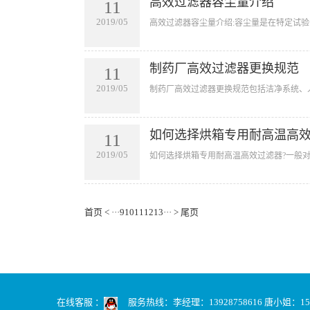
高效过滤器容尘量介绍
11
2019/05
​高效过滤器容尘量介绍:容尘量是在特定试验
制药厂高效过滤器更换规范
11
2019/05
​制药厂高效过滤器更换规范包括洁净系统、
如何选择烘箱专用耐高温高效
11
2019/05
​如何选择烘箱专用耐高温高效过滤器?一般对
首页
<
···
9
10
11
12
13
···
>
尾页
在线客服 ：
服务热线：李经理：13928758616 唐小姐：159890