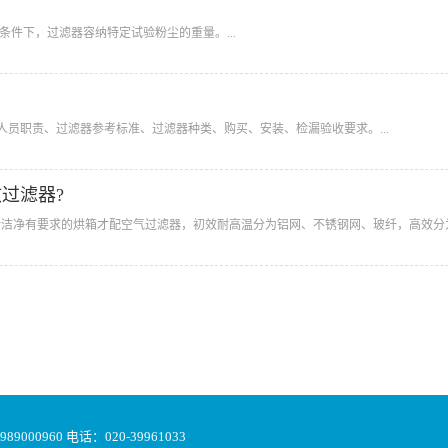
条件下，过滤器容纳特定试验粉尘的重量。...
人员职责、过滤器参考标准、过滤器种类、购买、安装、检漏验收要求。...
过滤器?
洁净有要求的烘箱才配空气过滤器，初效耐高温分为铝网、不锈钢网、玻纤，高效分为250-
00960 电话：020-39961033