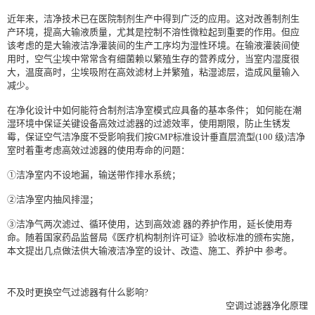
近年来，洁净技术已在医院制剂生产中得到广泛的应用。这对改善制剂生
产环境，提高大输液质量，尤其是控制不溶性微粒起到重要的作用。但应
该考虑的是大输液洁净灌装间的生产工序均为湿性环境。在输液灌装间使
用时，空气尘埃中常常含有细菌赖以繁殖生存的营养成分，当室内湿度很
大，温度高时，尘埃吸附在高效滤材上并繁殖，粘湿滤层，造成风量输入
减少。
在净化设计中如何能符合制剂洁净室模式应具备的基本条件； 如何能在潮
湿环境中保证关键设备高效过滤器的过滤效率，使用期限，防止生锈发
霉，保证空气洁净度不受影响我们按GMP标准设计垂直层流型(100 级)洁净
室时着重考虑高效过滤器的使用寿命的问题：
①洁净室内不设地漏，输送带作排水系统；
②洁净室内抽风排湿；
③洁净气两次滤过、循环使用，达到高效滤 器的养护作用，延长使用寿
命。随着国家药品监督局《医疗机构制剂许可证》验收标准的颁布实施，
本文提出几点做法供大输液洁净室的设计、改造、施工、养护中 参考。
不及时更换空气过滤器有什么影响?
空调过滤器净化原理