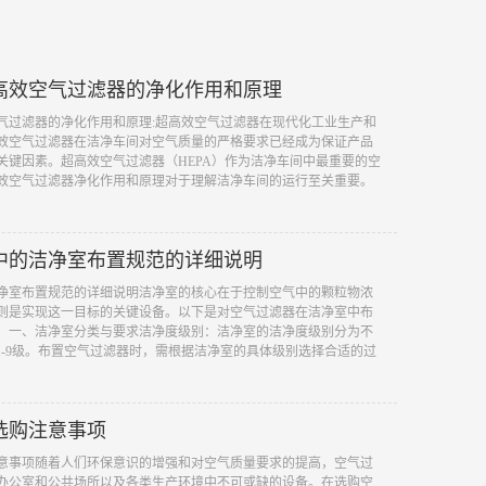
高效空气过滤器的净化作用和原理
空气过滤器的净化作用和原理:超高效空气过滤器在现代化工业生产和
效空气过滤器在洁净车间对空气质量的严格要求已经成为保证产品
关键因素。超高效空气过滤器（HEPA）作为洁净车间中最重要的空
效空气过滤器净化作用和原理对于理解洁净车间的运行至关重要。
中的洁净室布置规范的详细说明
洁净室布置规范的详细说明洁净室的核心在于控制空气中的颗粒物浓
则是实现这一目标的关键设备。以下是对空气过滤器在洁净室中布
：一、洁净室分类与要求洁净度级别：洁净室的洁净度级别分为不
 1-9级。布置空气过滤器时，需根据洁净室的具体级别选择合适的过
选购注意事项
注意事项随着人们环保意识的增强和对空气质量要求的提高，空气过
办公室和公共场所以及各类生产环境中不可或缺的设备。在选购空