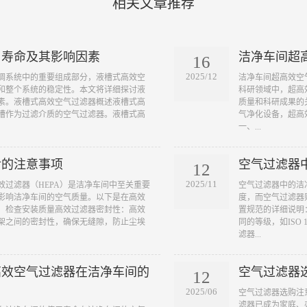
相关文章推荐
用寿命及其影响因素
洁净车间超
16
2025/12
空调系统中的重要组成部分，液槽式高效空
​洁净车间超高效
和整个系统的稳定性。本文将详细探讨液
科研领域中，超高
素。液槽式高效空气过滤器概述液槽式高
质量和科研成果的
槽作为过滤介质的空气过滤器。液槽式高
气净化设备，超高
一、...
后的注意事项
空气过滤器
12
2025/11
效过滤器（HEPA）是洁净车间中至关重要
​空气过滤器中的
影响洁净车间的空气质量。以下是在高效
度，而空气过滤器
、检查安装质量高效过滤器密封性：高效
置规范的详细说明
架之间的密封性，确保无缝隙，防止尘埃
同的等级，如ISO
滤器...
高效空气过滤器在洁净车间的
空气过滤器
12
2025/06
​空气过滤器选购
滤器已成为家庭、