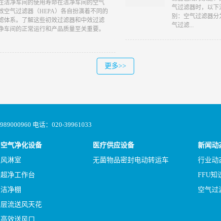
器在洁净车间的使用寿命在洁净车间的空气
气过滤器时，以下
空气过滤器（HEPA）各自扮演着不同的
别：空气过滤器分
滤体系。了解这些初效过滤器和中效过滤
气过滤...
净车间的正常运行和产品质量至关重要。
更多>>
00960 电话：020-39961033
空气净化设备
医疗供应设备
新闻动
风淋室
无菌物品密封电动转运车
行业动
超净工作台
FFU知
洁净棚
空气过
层流送风天花
高效送风口