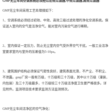
GMP无尘车间空调系统必须经过
初效过滤器
,中效过滤器,
高效过滤器
:
GMP无尘车间采用工艺处理措如下：
1、空调系统必须经过初效、中效、高效三级过滤处理的净化空调系统。保
证送入室内的空气是洁净空气，能对室内污染空气进行稀释。
2、室内保证一定压力，防止无尘室内空气受外界空气干扰。一般工业洁净
室要求室内与室外的压差值为5-10pa。
3、建筑围护结构必须保证气密性良好，建筑表面光滑，不产尘、不积尘、
不泄露。gmp厂房一般有万级，十万级和三十万级，其中以十万级（灌装，
内包装）及三十万级最多，十万级较三十万级洁净度卫生要严格很多。详
见附件。监测项目技术要求监测方法监测频次。
GMP无尘车间洁净区的空气净化：